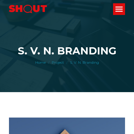
S. V. N. BRANDING
You are here:
Home
Project
S. V. N. Branding