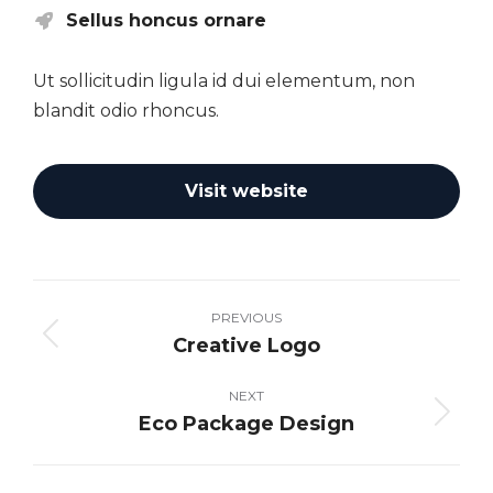
Sellus honcus ornare
Ut sollicitudin ligula id dui elementum, non
blandit odio rhoncus.
Visit website
Project
navigation
PREVIOUS
Creative Logo
Previous
project:
NEXT
Eco Package Design
Next
project: